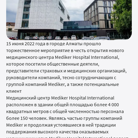
09:00-13:00
СБ
09:00-13:00
ВС
Забор крови в
воскресенье не
производится.
15 июня 2022 года в городе Алматы прошло
торжественное мероприятие в честь открытия нового
медицинского центра Mediker Hospital International,
которое посетили общественные деятели,
представители страховых и медицинских организаций,
руководители компаний, тесно сотрудничающих с
группой компаний Mediker, а также потенциальные
клиент
Медицинский центр Mediker Hospital International
расположен в здании общей площадью более 4 000
квадратных метров с общей численностью персонала
более 150 человек. Являясь частью группы компаний
Mediker и продолжая устоявшиеся в ней традиции
поддержания высокого качества оказываемых