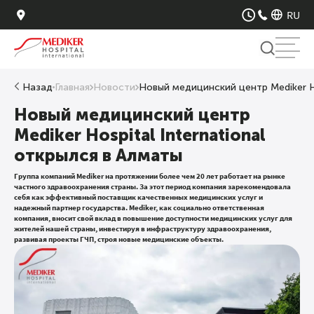
RU
+7 700 313 11 13
г. Алматы, ул. Азербаева, 67
RU
РЕЖИМ РАБОТЫ
+7 727 313 11 13
KZ
08:00-19:00
ПН-ПТ
+ 7 701 313 90 11
ENG
Назад
Главная
Новости
Новый медицинский центр Mediker Ho
09:00-17:00
СБ
Новый медицинский центр
09:00-14:00
ВС
Mediker Hospital International
МРТ-КТ
открылся в Алматы
08:00-22:00
ПН-ПТ
09:00-13:00
СБ
Группа компаний Mediker на протяжении более чем 20 лет работает на рынке
частного здравоохранения страны. За этот период компания зарекомендовала
ПРОЦЕДУРНЫЙ КА
себя как эффективный поставщик качественных медицинских услуг и
надежный партнер государства. Mediker, как социально ответственная
08:00-18:30
ПН-ПТ
компания, вносит свой вклад в повышение доступности медицинских услуг для
жителей нашей страны, инвестируя в инфраструктуру здравоохранения,
09:00-13:00
СБ
развивая проекты ГЧП, строя новые медицинские объекты.
09:00-13:00
ВС
КАБИНЕТ ЗАБОРА 
08:00-18:30
ПН-ПТ