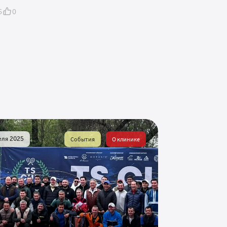
6
0
еля 2025
События
О клинике