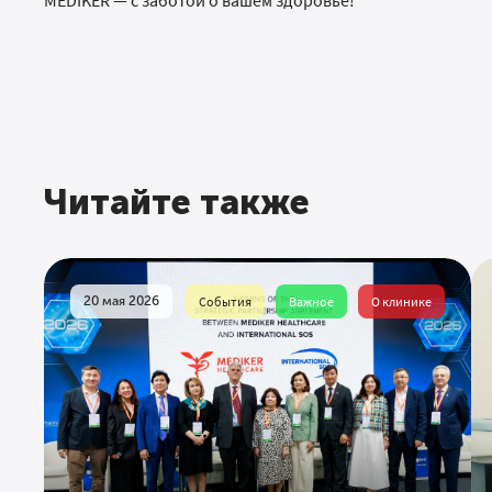
MEDIKER — с заботой о вашем здоровье!
Читайте также
20 мая 2026
События
Важное
О клинике