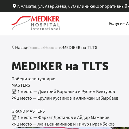
г. Алматы, ул. Азербаева, 67
О клинике
Корпоративный 
Услуги
А
Назад
Главная
Новости
MEDIKER на TLTS
Услуги центра
Анализы
Check-Up
Хирургия
Программы
MEDIKER на TLTS
Все услуги центра
Все анализы
Все Check-up'ы
Все отделения
Все программы
Победители турнира:
MASTERS
1 место — Дмитрий Воронько и Рустем Бектуров
🏆
2 место — Ерулан Кусаинов и Алимжан Сабырбаев
🥈
GRAND MASTERS
1 место — Фархат Достанов и Айдар Мажанов
🏆
2 место — Жан Бениаминов и Тимур Нурамбеков
🥈