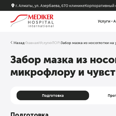
г. Алматы, ул. Азербаева, 67
О клинике
Корпоративный 
Услуги
А
Назад
Главная
Услуги
ЛОР
Забор мазка из носоглотки на
Услуги центра
Анализы
Check-Up
Хирургия
Программы
Забор мазка из носо
Все услуги центра
Все анализы
Все Check-up'ы
Все отделения
Все программы
микрофлору и чувст
Подготовка
Про
Подготовка