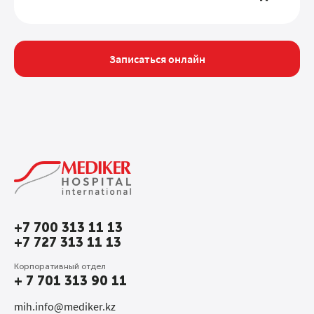
09:00-13:00
СБ
09:00-13:00
ВС
Забор крови в
воскресенье не
Записаться онлайн
производится.
+7 700 313 11 13
+7 727 313 11 13
Корпоративный отдел
+ 7 701 313 90 11
mih.info@mediker.kz